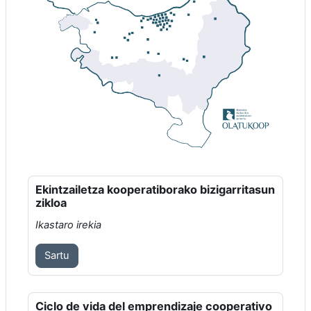
Ekintzailetza kooperatiborako bizigarritasun
zikloa
Ikastaro irekia
Sartu
Ciclo de vida del emprendizaje cooperativo