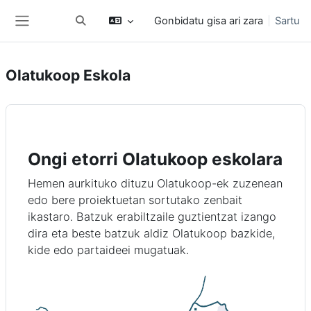
Joan eduki nagusira zuzenean
Gonbidatu gisa ari zara
Sartu
Aldatu bilaketa-eremua
Alboko panela
Olatukoop Eskola
Ongi etorri Olatukoop eskolara
Hemen aurkituko dituzu Olatukoop-ek zuzenean
edo bere proiektuetan sortutako zenbait
ikastaro. Batzuk erabiltzaile guztientzat izango
dira eta beste batzuk aldiz Olatukoop bazkide,
kide edo partaideei mugatuak.