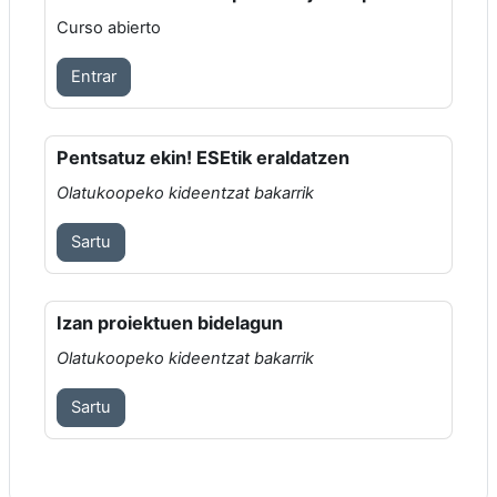
Curso abierto
Entrar
Pentsatuz ekin! ESEtik eraldatzen
Olatukoopeko kideentzat bakarrik
Sartu
Izan proiektuen bidelagun
Olatukoopeko kideentzat bakarrik
Sartu