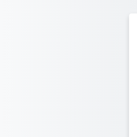
Joan eduki nagusira zuzenean