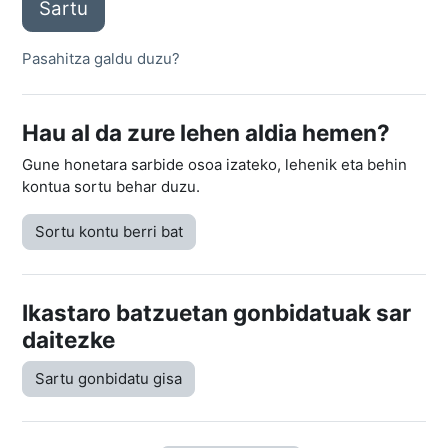
Sartu
Pasahitza galdu duzu?
Hau al da zure lehen aldia hemen?
Gune honetara sarbide osoa izateko, lehenik eta behin
kontua sortu behar duzu.
Sortu kontu berri bat
Ikastaro batzuetan gonbidatuak sar
daitezke
Sartu gonbidatu gisa