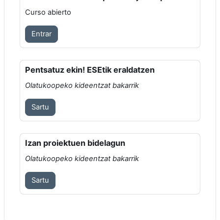
Curso abierto
Entrar
Pentsatuz ekin! ESEtik eraldatzen
Olatukoopeko kideentzat bakarrik
Sartu
Izan proiektuen bidelagun
Olatukoopeko kideentzat bakarrik
Sartu