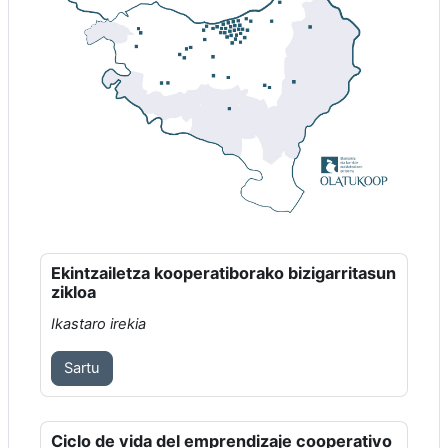
Ekintzailetza kooperatiborako bizigarritasun
zikloa
Ikastaro irekia
Sartu
Ciclo de vida del emprendizaje cooperativo